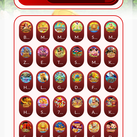
BOUNTY EXPRESS
MAHJONG WAYS 3+
MAHJONG WAYS 3
MAHJONG：ORIGIN
SUPER GEMS 2
MAHJONG: ORIGIN 2
ZEUS OF OLYMPUS
ELECTRIC ZEUS
TREASURES OF AZTEC Z
SUPER AWESOME
My Lord
KNIGHT ARTHUR
Horde 2 Winter
LUCKY ACE 2
Go Clash
Deng Deng
For The Horde
Aurora Wolf
HIYAS GEMS
SUGAR TEDDY
777
LUCKY ACE
ATHENA LUCKY SPREAD
Kung Hei