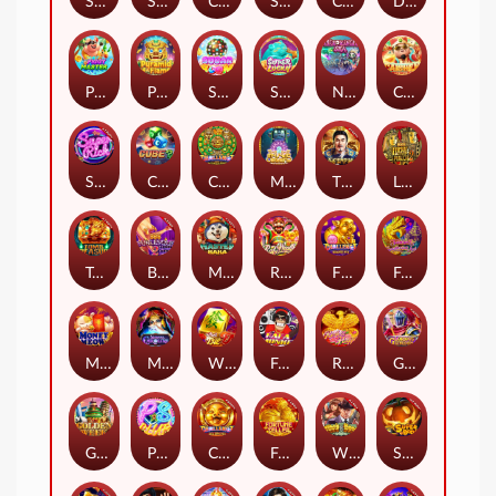
Super Powerful
SUPER GEMS
CHALLENGE・FU LU SHOU XI
Super Win
CAISHEN DADDY
Double Happiness
Piggy Master
PYRAMID OF FLAMES
SUGAR BOOM
SUPER LUCKY
NECROMANCER SHA
CAISHEN-LUCKY SPREAD
Super Rich
CUBE?
Challenge・Mayan Calendar
MYSTIC LEGEND 2
The Empire
Lucky Poker 2
Tomb Treasure
Burlesque 2
MASTER HAHA
Rat of Wealth
FEATURE BUY - Golden Pig
FANTASY - SOUTHEAST ASIA
Money Meow
Madame Caroline
What The FA
Fa Fa Monkey
Rich & Happy
Glorious Kingdom
Golden Week
PS Club
Challenge・Golden Pig
Fortune Teller
Who's The Boss
Super Boom