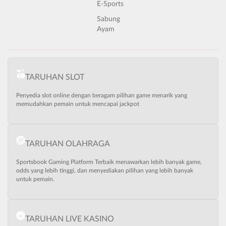
E-Sports
Sabung
Ayam
TARUHAN SLOT
Penyedia slot online dengan beragam pilihan game menarik yang
memudahkan pemain untuk mencapai jackpot
TARUHAN OLAHRAGA
Sportsbook Gaming Platform Terbaik menawarkan lebih banyak game,
odds yang lebih tinggi, dan menyediakan pilihan yang lebih banyak
untuk pemain.
TARUHAN LIVE KASINO