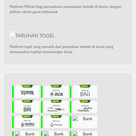
Platform Pilihan bagi perusahaan-perusahaan terbaik di dunia, dengan
pilihan variasi game terbanyak
TARUHAN TOGEL
Platform togel yang menarik dari perusahan terbaik di dunia yang
menawarkan hadiah kemenangan besar