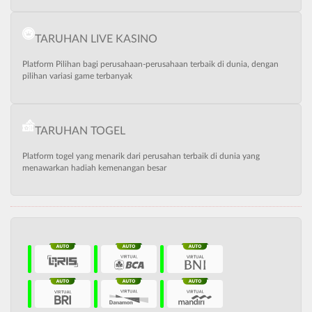
TARUHAN LIVE KASINO
Platform Pilihan bagi perusahaan-perusahaan terbaik di dunia, dengan
pilihan variasi game terbanyak
TARUHAN TOGEL
Platform togel yang menarik dari perusahan terbaik di dunia yang
menawarkan hadiah kemenangan besar