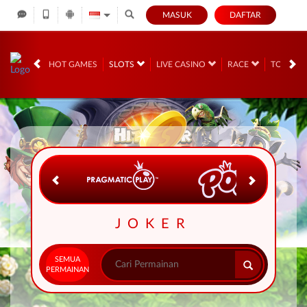
MASUK
DAFTAR
IDR
HOT GAMES
SLOTS
LIVE CASINO
RACE
TOGEL
JOKER
SEMUA
PERMAINAN