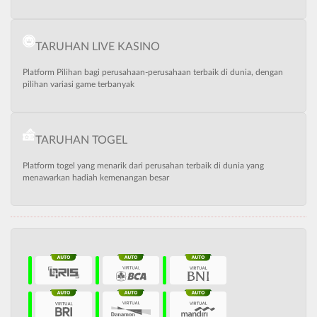
TARUHAN LIVE KASINO
Platform Pilihan bagi perusahaan-perusahaan terbaik di dunia, dengan
pilihan variasi game terbanyak
TARUHAN TOGEL
Platform togel yang menarik dari perusahan terbaik di dunia yang
menawarkan hadiah kemenangan besar