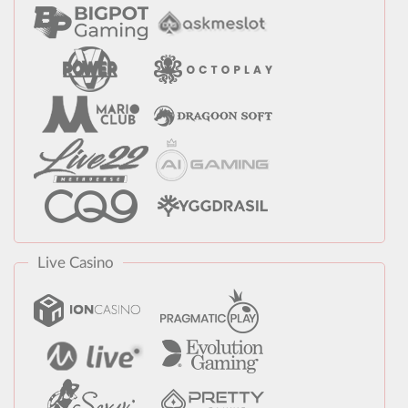
Live Casino