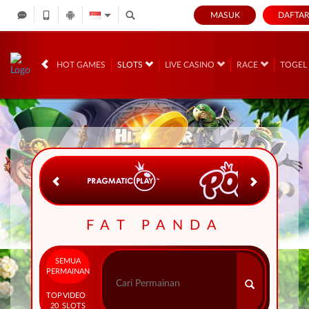
MASUK
DAFTA
IDR
12,670,461,
HOT GAMES
SLOTS
LIVE CASINO
RACE
TOGE
FAT PANDA
SEMUA
PERMAINAN
TOP
VIDEO
20
SLOTS