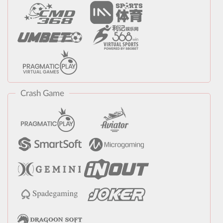
Crash Game