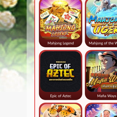
Mahjong Legend
Epic of Aztec
Mafia Ways