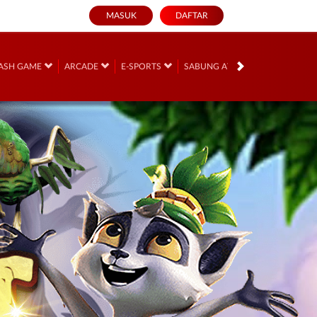
MASUK
DAFTAR
PROMOSI
ASH GAME
ARCADE
E-SPORTS
SABUNG AYAM