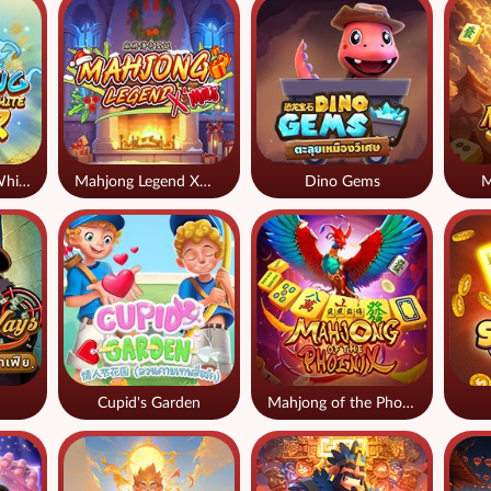
Mahjong of the White Tiger
Mahjong Legend Xmas
Dino Gems
M
Cupid's Garden
Mahjong of the Phoenix