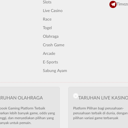
Slots
Timez
Live Casino
Race
Togel
Olahraga
Crash Game
Arcade
E-Sports
Sabung Ayam
ARUHAN OLAHRAGA
TARUHAN LIVE KASIN
book Gaming Platform Terbaik
Platform Pilihan bagi perusahaan-
rkan lebih banyak game, odds yang
perusahaan terbaik di dunia, dengan
tinggi, dan menyediakan pilihan yang
pilihan variasi game terbanyak
banyak untuk pemain.