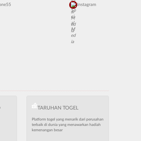
one55
Instagram
O
TARUHAN TOGEL
Platform togel yang menarik dari perusahan
terbaik di dunia yang menawarkan hadiah
kemenangan besar