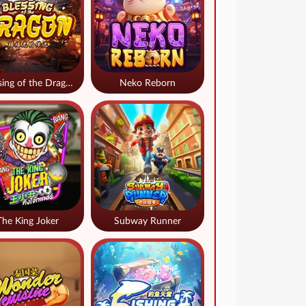
Blessing of the Dragon
Neko Reborn
The King Joker
Subway Runner