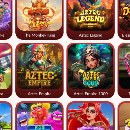
ke
The Monkey King
Aztec Legend
za
Aztec Empire
Aztec Empire 1000