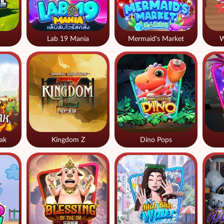
Lab 19 Mania
Mermaid's Market
W
ak
Kingdom Z
Dino Pops