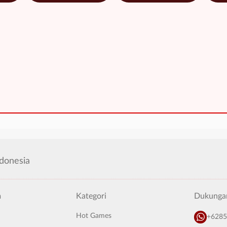
donesia
m
Kategori
Dukunga
Hot Games
+6285