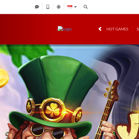
HOT GAMES