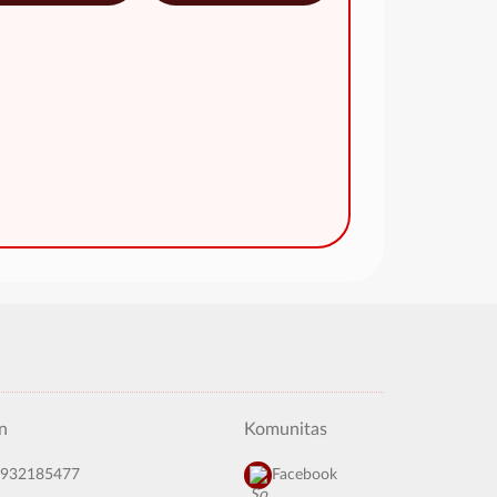
n
Komunitas
932185477
Facebook