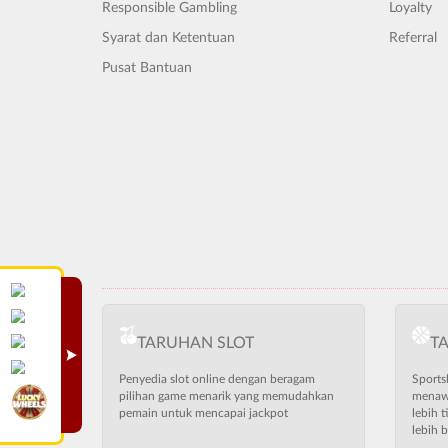
Responsible Gambling
Loyalty
Syarat dan Ketentuan
Referral
Pusat Bantuan
TARUHAN SLOT
T
Penyedia slot online dengan beragam
Sports
pilihan game menarik yang memudahkan
menawa
pemain untuk mencapai jackpot
lebih 
lebih 