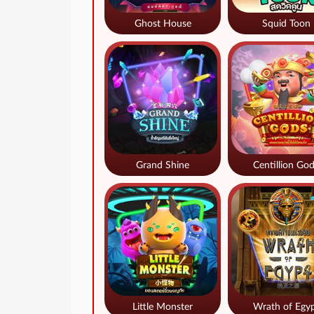
Ghost House
Squid Toon
Grand Shine
Centillion Go
Little Monster
Wrath of Egy