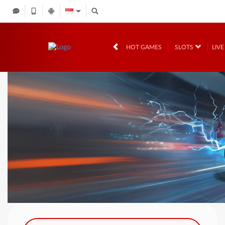
HOT GAMES
SLOTS
LIV