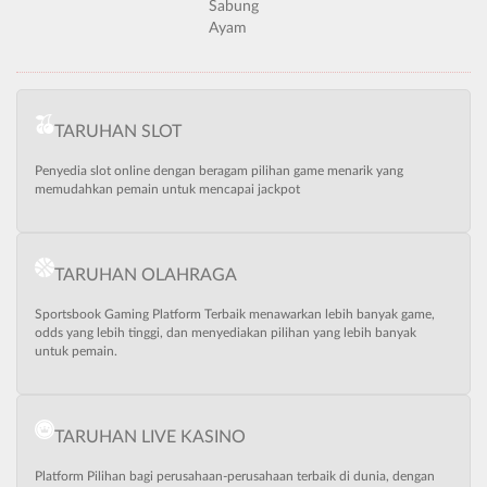
Sabung
Ayam
TARUHAN SLOT
Penyedia slot online dengan beragam pilihan game menarik yang
memudahkan pemain untuk mencapai jackpot
TARUHAN OLAHRAGA
Sportsbook Gaming Platform Terbaik menawarkan lebih banyak game,
odds yang lebih tinggi, dan menyediakan pilihan yang lebih banyak
untuk pemain.
TARUHAN LIVE KASINO
Platform Pilihan bagi perusahaan-perusahaan terbaik di dunia, dengan