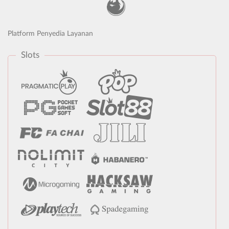
Platform Penyedia Layanan
Slots