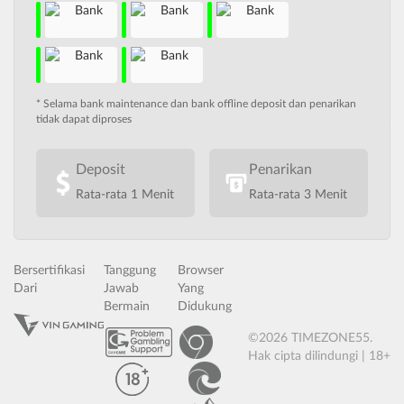
* Selama bank maintenance dan bank offline deposit dan penarikan
tidak dapat diproses
Deposit
Penarikan
Rata-rata 1 Menit
Rata-rata 3 Menit
Bersertifikasi
Tanggung
Browser
Dari
Jawab
Yang
Bermain
Didukung
©2026 TIMEZONE55.
Hak cipta dilindungi | 18+