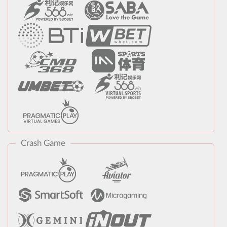
Crash Game