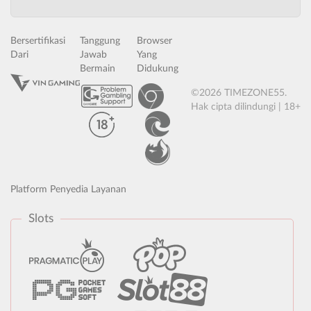
Bersertifikasi
Tanggung
Browser
Dari
Jawab
Yang
Bermain
Didukung
©2026 TIMEZONE55.
Hak cipta dilindungi | 18+
Platform Penyedia Layanan
Slots