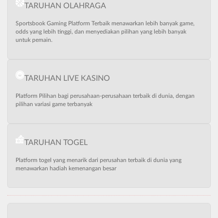
TARUHAN OLAHRAGA
Sportsbook Gaming Platform Terbaik menawarkan lebih banyak game,
odds yang lebih tinggi, dan menyediakan pilihan yang lebih banyak
untuk pemain.
TARUHAN LIVE KASINO
Platform Pilihan bagi perusahaan-perusahaan terbaik di dunia, dengan
pilihan variasi game terbanyak
TARUHAN TOGEL
Platform togel yang menarik dari perusahan terbaik di dunia yang
menawarkan hadiah kemenangan besar