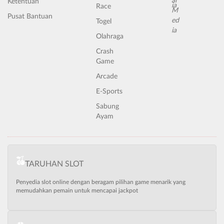
Ketentuan
Race
Pusat Bantuan
Togel
Olahraga
Crash
Game
Arcade
E-Sports
Sabung
Ayam
TARUHAN SLOT
Penyedia slot online dengan beragam pilihan game menarik yang
memudahkan pemain untuk mencapai jackpot