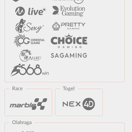
Race
Togel
Olahraga