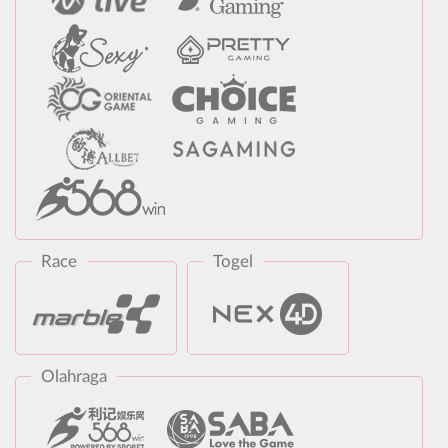
Race
Togel
Olahraga