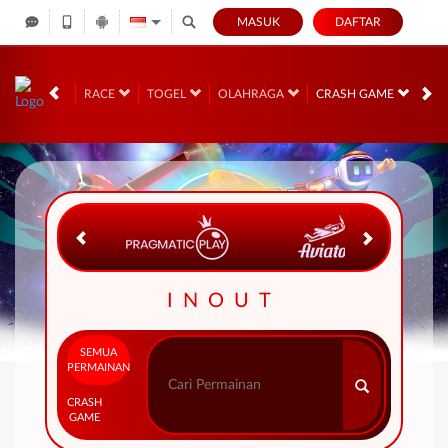
MASUK
DAFTAR
VE CASINO
RACE
TOGEL
OLAHRAGA
CRASH GAME
AR
INOUT
SEMUA
PERMAINAN
CRASH
GAME