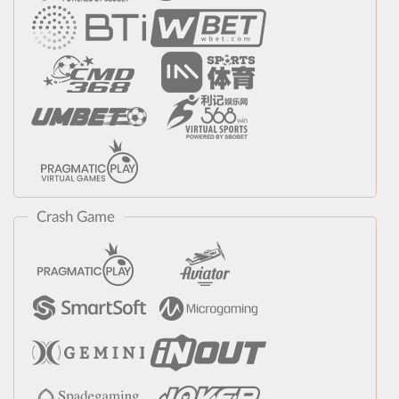
Crash Game