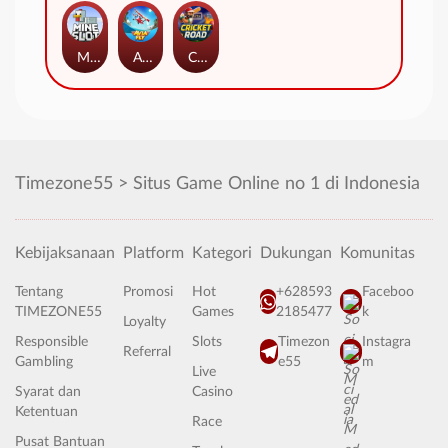
Mine Slot
AviaFly
Cricket Road
Timezone55 > Situs Game Online no 1 di Indonesia
Kebijaksanaan
Platform
Kategori
Dukungan
Komunitas
Tentang
Promosi
Hot
+628593
Faceboo
TIMEZONE55
Games
2185477
k
Loyalty
Responsible
Slots
Timezon
Instagra
Referral
Gambling
e55
m
Live
Syarat dan
Casino
Ketentuan
Race
Pusat Bantuan