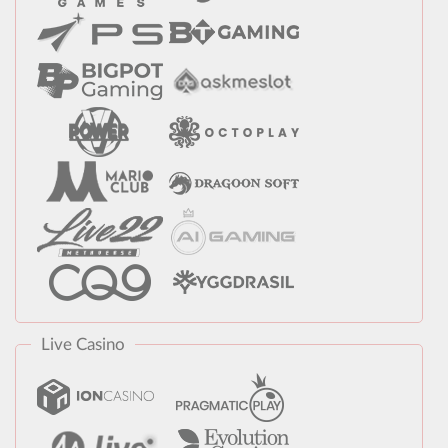
Live Casino