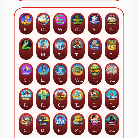
BalloniX
Chicken Road Ice
Wheel
Chicken vs Zombies
AVIA FLY 2
Chicken Road Bonus
Jumper
MegaBlock
Topo Mole
Twist San Quentin
Crash
Chicken Banana
Cryptos
Limbo
Twist X-mas
Wheel Out
Frog Jump
SugarDaddy
Pengu Sport
Frog Road
Chicken Shoot
Tower
Chicken Road Gold
Fish Road
Chicken Road Race
Diver
Fish Boom
Penalty Nations Cup
Chicken Road Vegas
Squid Gamebler