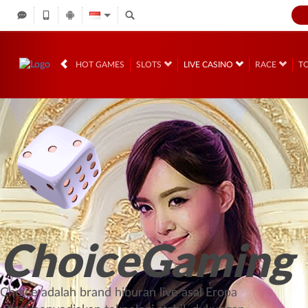
HOT GAMES
SLOTS
LIVE CASINO
RACE
T
ChoiceGaming
Choice adalah brand hiburan live asal Eropa