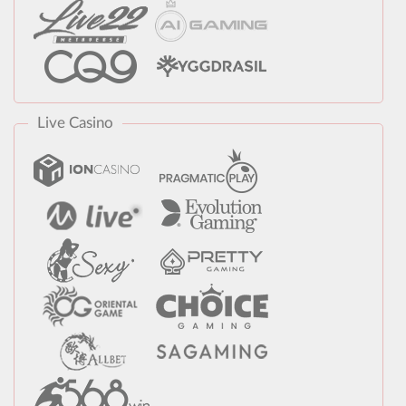
Live Casino