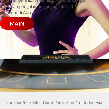
yang menyediakan teknologi stabil, dukungan
lokal, dan pengalaman gaming interaktif
premium di Asia.
MAIN
Timezone55 > Situs Game Online no 1 di Indonesia