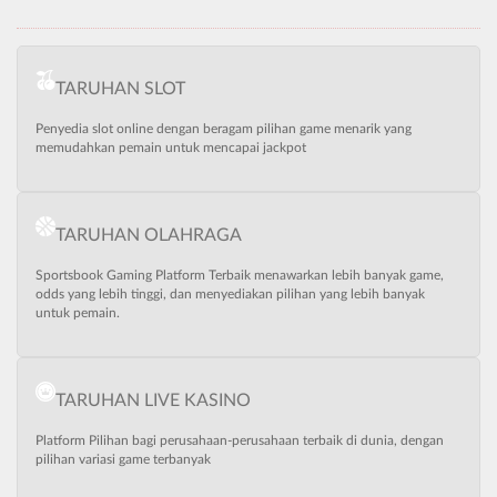
TARUHAN SLOT
Penyedia slot online dengan beragam pilihan game menarik yang
memudahkan pemain untuk mencapai jackpot
TARUHAN OLAHRAGA
Sportsbook Gaming Platform Terbaik menawarkan lebih banyak game,
odds yang lebih tinggi, dan menyediakan pilihan yang lebih banyak
untuk pemain.
TARUHAN LIVE KASINO
Platform Pilihan bagi perusahaan-perusahaan terbaik di dunia, dengan
pilihan variasi game terbanyak