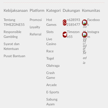
Kebijaksanaan
Platform
Kategori
Dukungan
Komunitas
Tentang
Promosi
Hot
+628593
Faceboo
TIMEZONE55
Games
2185477
k
Loyalty
Responsible
Slots
Timezon
Instagra
Referral
Gambling
e55
m
Live
Syarat dan
Casino
Ketentuan
Race
Pusat Bantuan
Togel
Olahraga
Crash
Game
Arcade
E-Sports
Sabung
Ayam