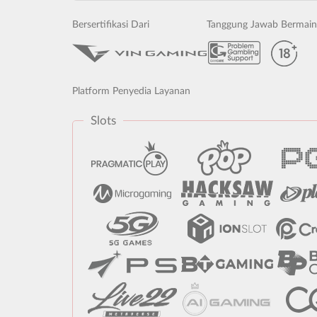
Bersertifikasi Dari
Tanggung Jawab Bermain
Platform Penyedia Layanan
Slots