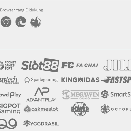
Browser Yang Didukung