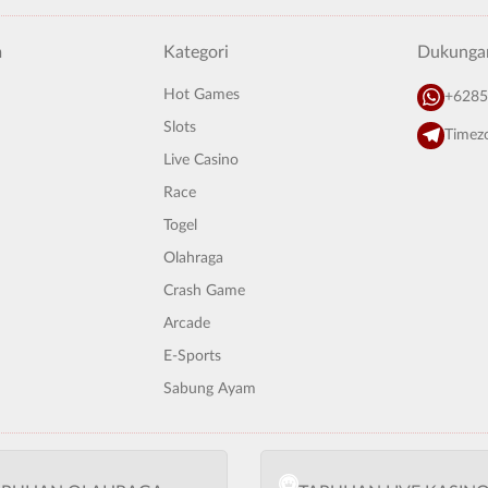
m
Kategori
Dukunga
Hot Games
+6285
Slots
Timez
Live Casino
Race
Togel
Olahraga
Crash Game
Arcade
E-Sports
Sabung Ayam