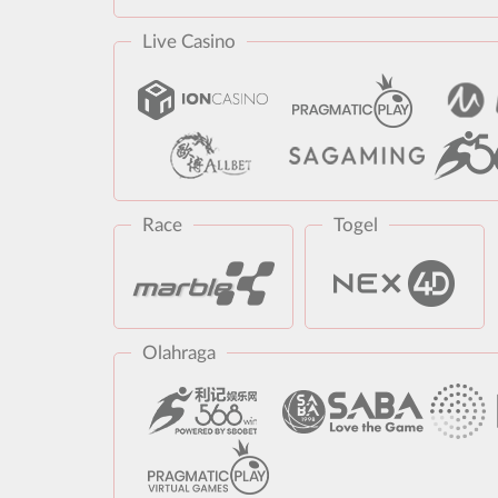
Live Casino
Race
Togel
Olahraga