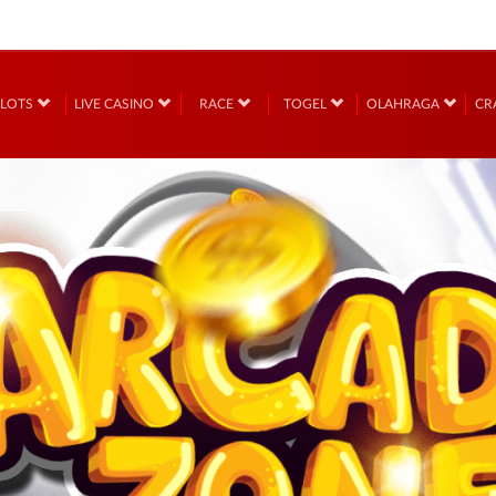
SLOTS
LIVE CASINO
RACE
TOGEL
OLAHRAGA
CR