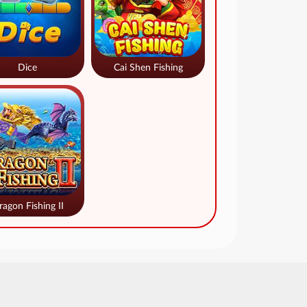
Dice
Cai Shen Fishing
agon Fishing II