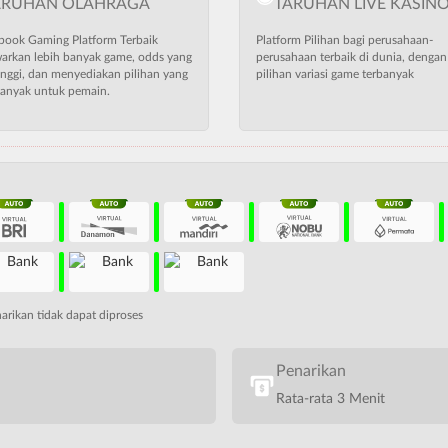
ARUHAN OLAHRAGA
TARUHAN LIVE KASIN
book Gaming Platform Terbaik
Platform Pilihan bagi perusahaan-
rkan lebih banyak game, odds yang
perusahaan terbaik di dunia, dengan
tinggi, dan menyediakan pilihan yang
pilihan variasi game terbanyak
banyak untuk pemain.
arikan tidak dapat diproses
Penarikan
Rata-rata 3 Menit