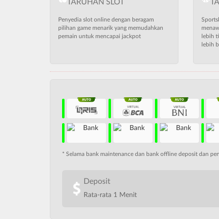
TARUHAN SLOT
T
Penyedia slot online dengan beragam
Sports
pilihan game menarik yang memudahkan
menawa
pemain untuk mencapai jackpot
lebih 
lebih 
* Selama bank maintenance dan bank offline deposit dan pen
Deposit
Rata-rata 1 Menit