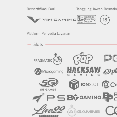
Bersertifikasi Dari
Tanggung Jawab Bermain
Platform Penyedia Layanan
Slots