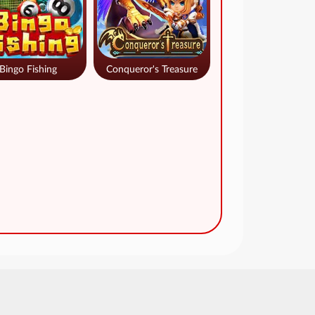
Bingo Fishing
Conqueror's Treasure