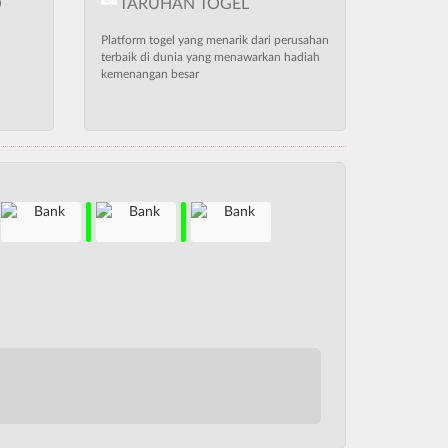
O
TARUHAN TOGEL
Platform togel yang menarik dari perusahan
terbaik di dunia yang menawarkan hadiah
kemenangan besar