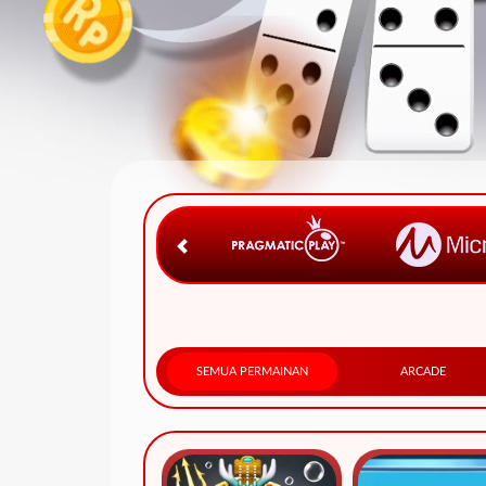
SEMUA PERMAINAN
ARCADE