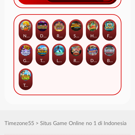
Nova Crash : The Legends of Power
Dart Fest
Ring of Hopeful
Scoop Blessing
Horse Racing
Fruit Roulette Slots
Ghost Busters
Treasure of Pirate
Lagend of Shooter
Real Slap
Drop Racing
Bomb Defusal
Treasure Land
Timezone55 > Situs Game Online no 1 di Indonesia