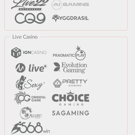
Live Casino