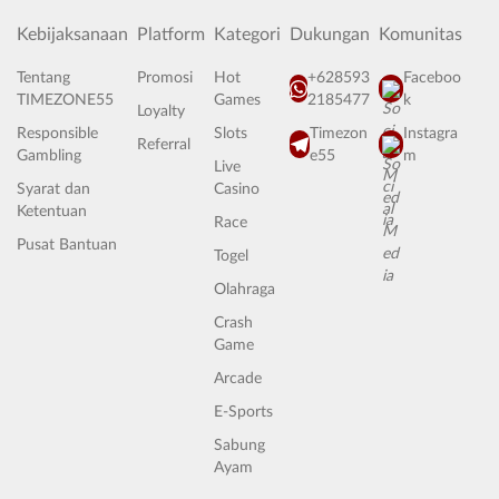
Kebijaksanaan
Platform
Kategori
Dukungan
Komunitas
Tentang
Promosi
Hot
+628593
Faceboo
TIMEZONE55
Games
2185477
k
Loyalty
Responsible
Slots
Timezon
Instagra
Referral
Gambling
e55
m
Live
Syarat dan
Casino
Ketentuan
Race
Pusat Bantuan
Togel
Olahraga
Crash
Game
Arcade
E-Sports
Sabung
Ayam